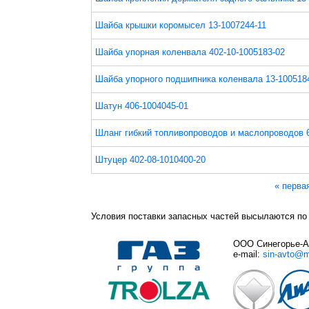
Шайба крышки коромысел 13-1007244-11
Шайба упорная коленвала 402-10-1005183-02
Шайба упорного подшипника коленвала 13-100518
Шатун 406-1004045-01
Шланг гибкий топливопроводов и маслопроводов 
Штуцер 402-08-1010400-20
Страницы
« перва
Условия поставки запасных частей высылаются по
ООО Синегорье-Авт
e-mail:
sin-avto@m