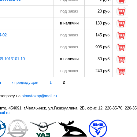
под заказ
20 руб.
в наличии
130 руб.
4-02
под заказ
145 руб.
под заказ
905 руб.
69-1013101-10
в наличии
30 руб.
под заказ
240 руб.
я
‹ предыдущая
1
2
 запросу на
sinavtozap@mail.ru
о, 454091, г.Челябинск, ул.Газизуллина, 2Б, офис 12, 220-35-70, 220-35
ail.ru