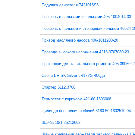
Подушка двигателя 7421018S3
Поршень с пальцами и кольцами 405-1004014-33
Поршень с пальцем и стопорным кольцом 40524-1
Привод масляного насоса 406-1011200-20
Провода высокого напряжения 4216-3707080-23
Прокладки для капитального ремонта 405-3906022
Свечи BRISK Silver LR17YS 406дв
Стартер 5112.3708
Термостат с корпусом 421-60-1306008
Цилиндр сцепления рабочий 3160-50-1602510-04
Шайба 10/1 25212602
Шайба крепления держателя заднего сальника 13-