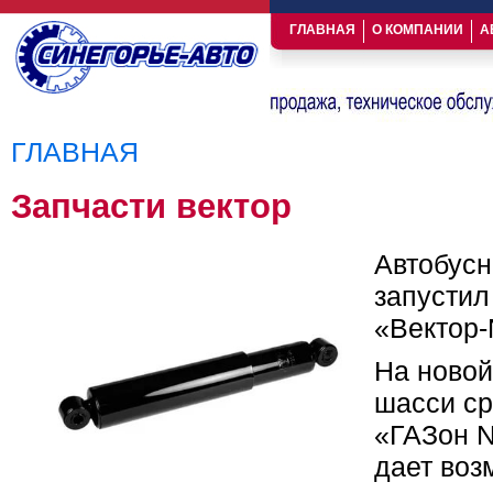
ГЛАВНАЯ
О КОМПАНИИ
А
ГЛАВНАЯ
Вы здесь
Запчасти вектор
Автобусн
запустил
«Вектор-
На новой
шасси ср
«ГАЗон N
дает воз