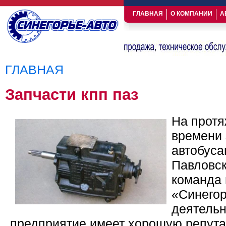
ГЛАВНАЯ
О КОМПАНИИ
А
ГЛАВНАЯ
Вы здесь
Запчасти кпп паз
На протя
времени 
автобус
Павловск
команда
«Синегор
деятельн
предприятие имеет хорошую репута