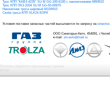
Трос КПП "КАВЗ-4235" SU M GG-100-6100 c наконечниками М8/М10
Трос КПП ПАЗ-3204 SU M GG-50-00970
Наконечник троса шаровый М10/М10
Скоба троса КПП XLK24 КОРА
Условия поставки запасных частей высылаются по запросу на
sinavto
ООО Синегорье-Авто, 454091, г.Челяби
e-mail:
sin-avto@mail.ru
Политика обработки персональных данных
(вход)