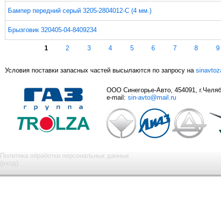
Бампер передний серый 3205-2804012-С (4 мм.)
Брызговик 320405-04-8409234
Страницы
1
2
3
4
5
6
7
8
9
Условия поставки запасных частей высылаются по запросу на
sinavto
ООО Синегорье-Авто, 454091, г.Челяби
e-mail:
sin-avto@mail.ru
Политика обработки персональных данных
(вход)