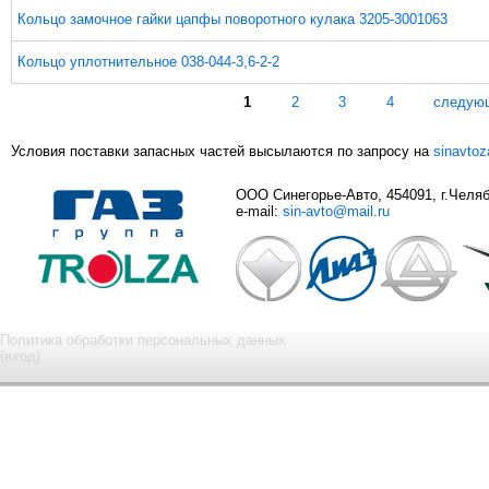
Кольцо замочное гайки цапфы поворотного кулака 3205-3001063
Кольцо уплотнительное 038-044-3,6-2-2
Страницы
1
2
3
4
следую
Условия поставки запасных частей высылаются по запросу на
sinavto
ООО Синегорье-Авто, 454091, г.Челяби
e-mail:
sin-avto@mail.ru
Политика обработки персональных данных
(вход)